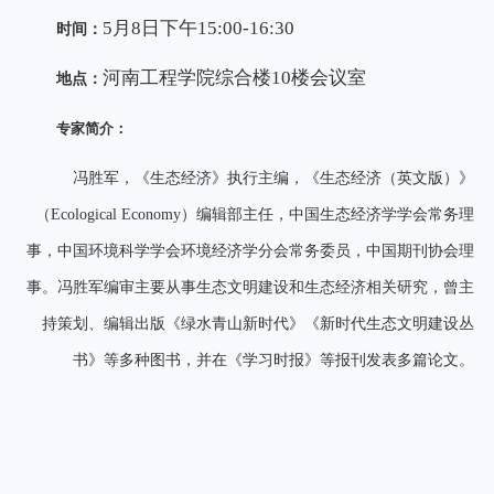
5
月
8
日
下
午
15
:
0
0-1
6
:30
时
间：
河南工程学院综合楼
10
楼会议室
地
点：
专家简介：
冯胜军，《生态经济》执行主编，《生态经济（英文版）》
（
Ecological Economy）编辑部主任，中国生态经济学学会常务理
事，中国环境科学学会环境经济学分会常务委员，中国期刊协会理
事。冯胜军编审主要从事生态文明建设和生态经济相关研究，曾主
持策划、编辑出版《绿水青山新时代》《新时代生态文明建设丛
书》等多种图书，并在《学习时报》等报刊发表多篇论文。