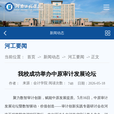
新闻动态
河工要闻
当前位置：
首页
->
新闻动态
->
河工要闻
->
正文
我校成功举办中原审计发展论坛
来源：会计学院 阅读次数：
作者：
日期：2026-05-18
748
5
聚力数智审计创新，赋能中原发展提质。
月
16
日，中原审计
发展论坛暨数智驱动・价值创造
——
审计创新实践专题研讨会在河