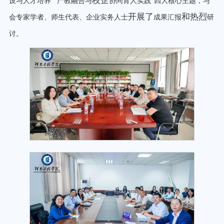
校企
设与人才培养
”“
产教融合与
协同育人实践
”
四大核心主题，与
开展了
和热烈
会专家学者、师生代表、企业实务人士
成果汇报
研
讨。