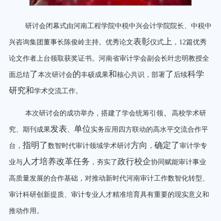
研讨会闭幕式由河南工程学院中税中兴会计学院院长、中税中
表彰
上
兴咨询集团董事长陈俊岭主持。优秀论文
仪式
，
12
篇优秀
论文作者上台领取获奖证书
。河南省审计学会副会长叶忠明教授全
了
的
和
了
科学
面总结
本次研讨会
丰硕成果
核心共识，部署
后续
研究和
学术交流工作。
、
本次研讨会的成功举办，搭建了学会统筹引领
高校学术研
发表
单位
究、期刊成果
、
实务应用四方联动的高水平交流合作平
指明了
方向
确定了
台，
数智时代审计领域学术研讨
，
审计学专
人才培养改革任务
政行校企
业与
，夯实了
协同赋能审计事业
高质量发展的合作基础，对推动新时代河南审计工作数智化转型、
审计科研创新提质、审计专业人才精准培育具有重要的现实意义和
推动作用。